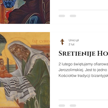
Unici.pl
2 lut
Sretienije H
2 lutego świętujemy ofiarow
Jerozolimskiej. Jest to jedn
Kościołów tradycji bizantyjsk