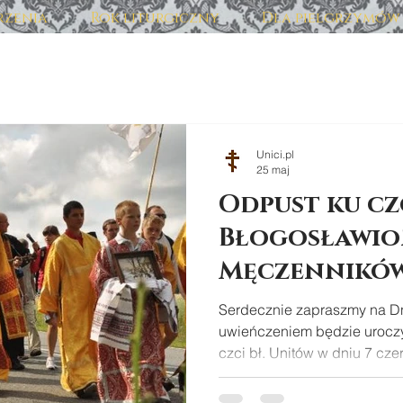
zenia
Rok liturgiczny
Dla pielgrzymów
Unici.pl
25 maj
Odpust ku cz
Błogosławi
Męczennikó
Serdecznie zapraszmy na Dn
uwieńczeniem będzie uroczy
czci bł. Unitów w dniu 7 cze