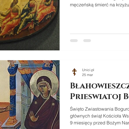
męczeńską śmierć na krzyż
Unici.pl
25 mar
Błahowieszcz
Prieswiatoj
Święto Zwiastowania Boguro
głównych świąt Kościoła Ws
9 miesięcy przed Bożym Na