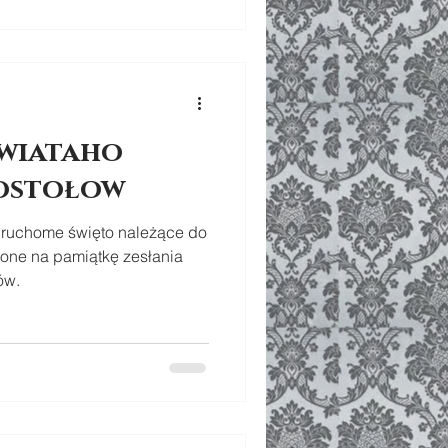
Swiataho
ostołow
 ruchome święto należące do
ione na pamiątkę zesłania
ów.