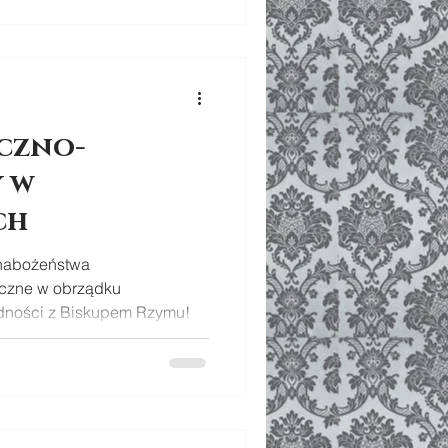
eczno-
 w
ch
nabożeństwa
czne w obrządku
dności z Biskupem Rzymu!