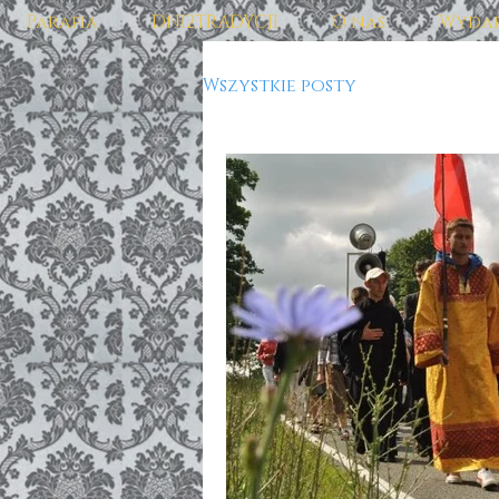
Parafia
DNI2TRADYCJI
O nas
Wydar
Wszystkie posty