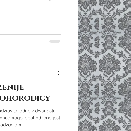
u
enije
 Bohorodicy
dzicy to jedno z dwunastu
chodniego, obchodzone jest
rodzeniem