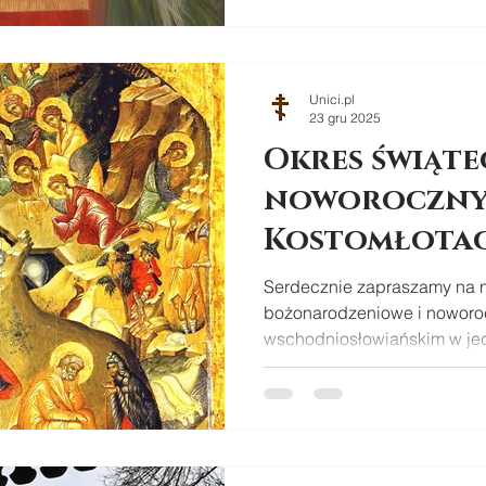
Unici.pl
23 gru 2025
Okres świąt
noworoczny
Kostomłota
Serdecznie zapraszamy na 
bożonarodzeniowe i noworo
wschodniosłowiańskim w je