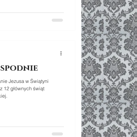
ospodnie
anie Jezusa w Świątyni
o z 12 głównych świąt
iej.