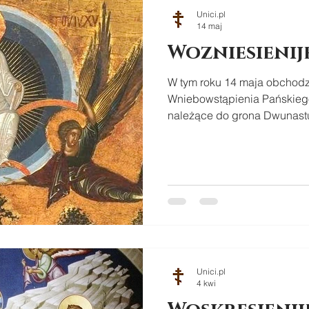
Unici.pl
14 maj
Wozniesienij
W tym roku 14 maja obchodz
Wniebowstąpienia Pańskiego
należące do grona Dwunastu
Unici.pl
4 kwi