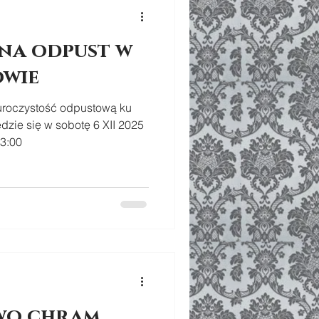
na odpust w
owie
uroczystość odpustową ku
ędzie się w sobotę 6 XII 2025
3:00
 wo chram