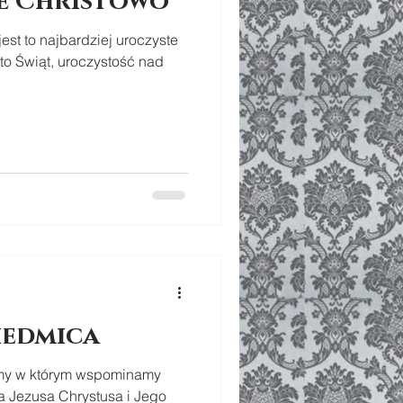
je Christowo
est to najbardziej uroczyste
to Świąt, uroczystość nad
iedmica
umy w którym wspominamy
ia Jezusa Chrystusa i Jego