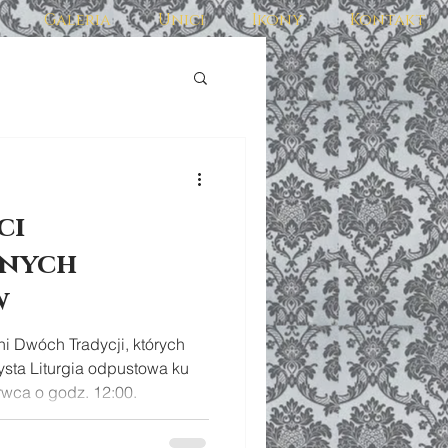
Galeria
Unici
Ikony
Kontakt
ci
onych
w
i Dwóch Tradycji, których
sta Liturgia odpustowa ku
rwca o godz. 12:00.