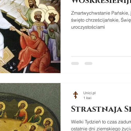
Woskresieni
Zmartwychwstanie Pańskie, j
święto chrześcijańskie, Świę
uroczystościami
Unici.pl
1 kwi
Strastnaja S
Wielki Tydzień to czas zad
ostatnie dni ziemskiego życ