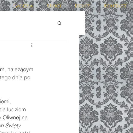
Galeria
Unici
Ikony
Kontakt
ym, należącym 
tego dnia po 
emi, 
ia ludziom 
 Oliwnej na 
h Święty 