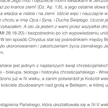
macie Jego moc i będziecie moimi świadkami w Jerozolim
 aż po krańce ziemi
" (Dz. Ap. 1,8), a jego ostatnie słowa 
a władza w niebie i na ziemi. Idźcie więc i nauczajcie w
m chrztu w imię Ojca i Syna, i Ducha Świętego. Uczcie 
zykazałem. A oto Ja jestem z wami przez wszystkie dni,
(Mt 28,18-20) i bezpośrednio po ich wypowiedzeniu uniós
 W ten sposób Chrystus stał się pośrednikiem między Bo
ło ukoronowaniem i zakończeniem życia ziemskiego Je
em.
ńskie jest jednym z najstarszych świąt chrześcijańskic
 - biskupa, teologa i historyka chrześcijańskiego - Wni
no już w IV wieku, a zanim potwierdził je Kościół wier
kościele zbudowanym nad grotą w Betlejem, w której uro
tąpienia Pańskiego, która ukształtowała się w IV-V wie