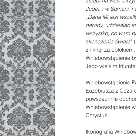
zstąpi na was, otrzy
Judei, i w Samarii, i
„
Dana Mi jest wszelk
narody, udzielając i
wszystko, co wam pr
skończenia świata
” 
zniknął za obłokiem.
Wniebowstąpienie by
Jego wielkim triumf
Wniebowstąpienie Pa
Euzebiusza z Cezarei
powszechnie obchodzo
Wniebowstąpienie w 
Chrystus.
Ikonografia Wniebows