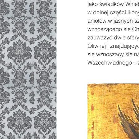
jako świadków Wnieb
w dolnej części ikon
aniołów w jasnych s
wznoszącego się Chry
zauważyć dwie sfery:
Oliwnej i znajdując
się wznoszący się na
Wszechwładnego – za