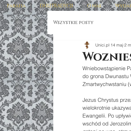
Parafia
DNI2TRADYCJI
O nas
Wydar
Wszystkie posty
Unici.pl
14 maj
2 m
Woznie
Wniebowstąpienie Pa
do grona Dwunastu W
Zmartwychwstaniu (w
Jezus Chrystus prze
wielokrotnie ukazyw
Ewangelii. Po upływ
wschód od Jerozolimy