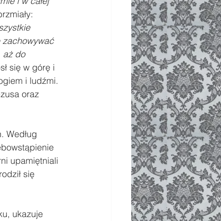
ie i w całej 
brzmiały: 
szystkie 
je zachowywać 
 aż do 
ł się w górę i 
giem i ludźmi. 
zusa oraz 
h. Według 
ebowstąpienie 
ni upamiętniali 
dził się 
ku, ukazuje 