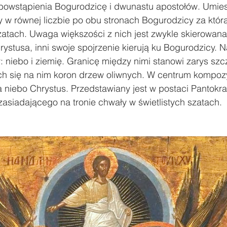
owstąpienia Bogurodzicę i dwunastu apostołów. Umies
y w równej liczbie po obu stronach Bogurodzicy za któr
zatach. Uwaga większości z nich jest zwykle skierowana
stusa, inni swoje spojrzenie kierują ku Bogurodzicy. N
 niebo i ziemię. Granicę między nimi stanowi zarys szc
ych się na nim koron drzew oliwnych. W centrum kompozy
 niebo Chrystus. Przedstawiany jest w postaci Pantokra
siadającego na tronie chwały w świetlistych szatach.