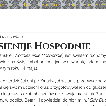
zenia
Rok liturgiczny
Dla pielgrzymów
inut(y) czytania
sienije Hospodnie
ńskie (
Wozniesienije Hospodnie
) jest świętem ruchom
ielkich Świąt i obchodzone jest w czwartek, czterdzies
 tym roku 14 maja).
z czterdzieści dni po Zmartwychwstaniu przebywał na zi
ał się swoim uczniom oraz przygotowywał ich do głoszen
ie tego czasu zebrał uczniów oraz swoją matkę na Górze
, w pobliżu Betanii i powiedział do nich m.in. "
Gdy Duc