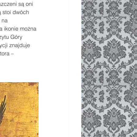
zczeni są oni 
ą stoi dwóch 
 na 
a ikonie można 
zytu Góry 
cji znajduje 
tora – 