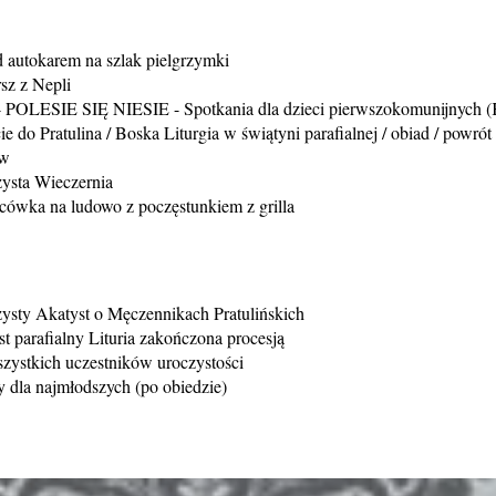
 autokarem na szlak pielgrzymki
sz z Nepli
- POLESIE SIĘ NIESIE - Spotkania dla dzieci pierwszokomunijnych (
e do Pratulina / Boska Liturgia w świątyni parafialnej / obiad / powró
ów
ysta Wieczernia
cówka na ludowo z poczęstunkiem z grilla
ysty Akatyst o Męczennikach Pratulińskich
t parafialny Lituria zakończona procesją
szystkich uczestników uroczystości
y dla najmłodszych (po obiedzie)