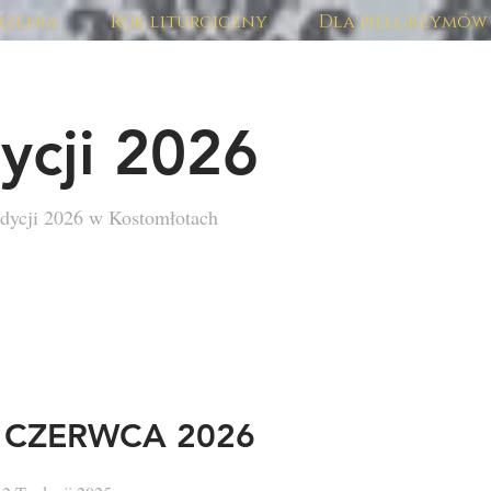
zenia
Rok liturgiczny
Dla pielgrzymów
ycji 2026
dycji 2026 w Kostomłotach
7 CZERWCA 2026