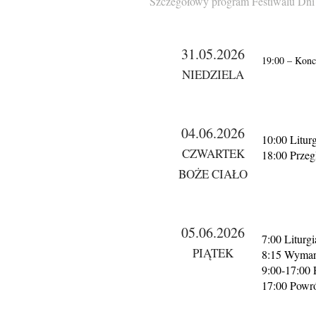
Szczegółowy program Festiwalu Dni 
31.05.2026
19:00 – Kon
NIEDZIELA
04.06.2026
10:00 Litu
CZWARTEK
18:00 Przeg
BOŻE CIAŁO
05.06.2026
7:00 Liturg
PIĄTEK
8:15 Wymars
9:00-17:00 
17:00 Powró