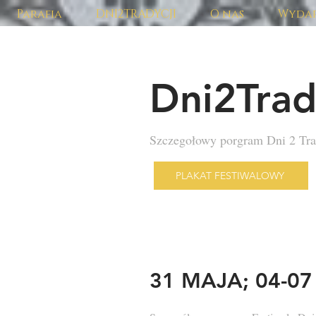
Parafia
DNI2TRADYCJI
O nas
Wydar
Dni2Trad
Szczegołowy porgram Dni 2 Tra
PLAKAT FESTIWALOWY
31 MAJA; 04-0