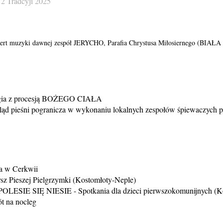
2 Tradcyji 2025
cert muzyki dawnej zespół JERYCHO, Parafia Chrystusa Miłosiernego (BI
rgia z procesją BOŻEGO CIAŁA
ląd pieśni pogranicza w wykonaniu lokalnych zespołów śpiewaczych pr
ia w Cerkwii
z Pieszej Pielgrzymki (Kostomłoty-Neple)
POLESIE SIĘ NIESIE - Spotkania dla dzieci pierwszokomunijnych (K
t na nocleg