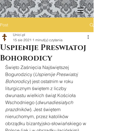
Post
Unici.pl
15 sie 2021
1 minut(y) czytania
Uspienije Preswiatoj
Bohorodicy
Święto Zaśnięcia Najświętszej 
Bogurodzicy (
Uspienije Preswiatoj 
Bohorodicy
) jest ostatnim w roku 
liturgicznym świętem z liczby 
dwunastu wielkich świąt Kościoła 
Wschodniego (
dwunadiesiatych 
prazdników
). Jest świętem 
nieruchomym, przez katolików 
obrządku bizantyjsko-słowiańskiego w 
Polsce (jak i w obrządku łacińskim), 