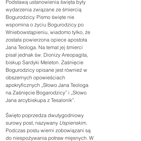
Podstawą ustanowienia święta były 
wydarzenia związane ze śmiercią 
Bogurodzicy. Pismo święte nie 
wspomina o życiu Bogurodzicy po 
Wniebowstąpieniu, wiadomo tylko, że 
została powierzona opiece apostoła 
Jana Teologa. Na temat jej śmierci 
pisał jednak św. Dionizy Areopagita, 
biskup Sardyki Meleton. Z
aśnięcie 
Bogurodzicy opisane jest również w 
obszernych opowieściach 
apokryficznych „Słowo Jana Teologa 
na Zaśnięcie Bogarodzicy” i „Słowo 
Jana arcybiskupa z Tesalonik”.
Święto poprzedza dwutygodniowy 
surowy post, nazywany 
Uspienskim
. 
Podczas postu wierni zobowiązani są 
do niespożywania potraw mięsnych. W 