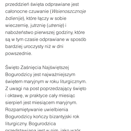
przeddzień święta odprawiane jest 
całonocne czuwanie (
Wsienoszcznoje 
bdienije
), które łączy w sobie 
wieczernię, jutrznię (
utrenię
) i 
nabożeństwo pierwszej godziny, które 
są w tym czasie odprawiane w sposób 
bardziej uroczysty niż w dni 
powszednie.
Święto Zaśnięcia 
Najświętszej 
Bogurodzicy jest najważniejszym 
świętem maryjnym w roku liturgicznym. 
Z uwagi na post poprzedzający święto 
i oktawę, w praktyce cały miesiąc 
sierpień jest miesiącem maryjnym. 
Rozpamiętywanie uwielbienia 
Bogurodzicy kończy bizantyjski rok 
liturgiczny. Bogurodzica 
przedstawiana jest w nim, jako wzór 