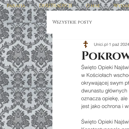
Parafia
DNI2TRADYCJI
O nas
Wydar
Wszystkie posty
Unici.pl
1 paź 202
Pokrow
Święto Opieki Najśw
w Kościołach wschod
okrywającej swym pł
dwunastu głównych św
oznacza opiekę, ale 
jest jako ochrona i 
Święto Opieki Najśw