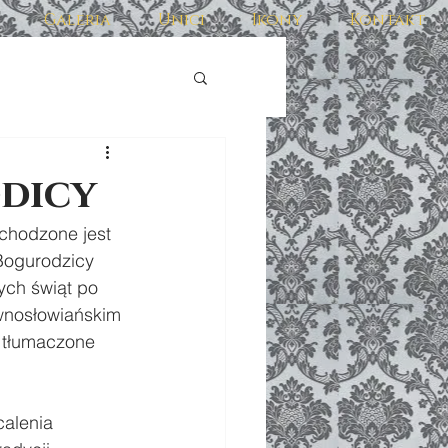
Galeria
Unici
Ikony
Kontakt
dicy
chodzone jest 
Bogurodzicy 
ch świąt po 
wnosłowiańskim 
i tłumaczone 
alenia 