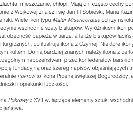
 szlachta, mieszczanie, chłopi. Mają oni często cechy por
konie z Wojkowej znaleźli się Jan III Sobieski, Maria Kazi
ński. Wiele ikon typu 
Mater Misericordiae
 od rzymskoka
jedynie wschodnie szaty biskupów. Wyróżnikiem ikon po
est obecność papieża w tiarze, a także biskupów łacińs
turgicznych, co ilustruje ikona z Czyrnej. Niektóre ikon
ym kultem. Do najbardziej znanych należy ikona z cerkw
czególnym nabożeństwem przez konfederatów barskich. 
ypcję fundacyjną oraz szereg napisów objaśniających tr
eralnie 
Pokrow
 to ikona Przenajświętszej Bogurodzicy j
niczki i opiekunki ludzkości.
ona 
Pokrowy
 z XVII w. łącząca elementy sztuki wschodni
ijaństwa.