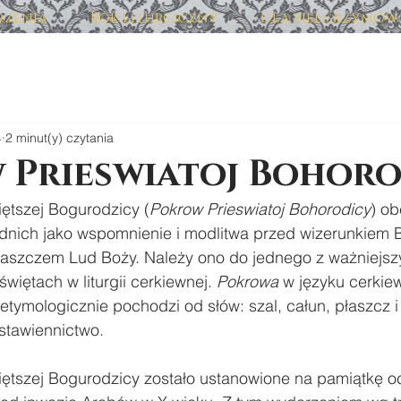
zenia
Rok liturgiczny
Dla pielgrzymów
4
2 minut(y) czytania
 Prieswiatoj Bohoro
iętszej Bogurodzicy (
Pokrow Prieswiatoj Bohorodicy
) ob
nich jako wspomnienie i modlitwa przed wizerunkiem 
aszczem Lud Boży. Należy ono do jednego z ważniejszy
iętach w liturgii cerkiewnej. 
Pokrowa
 w języku cerkie
etymologicznie pochodzi od słów: szal, całun, płaszcz 
wstawiennictwo.
iętszej Bogurodzicy zostało ustanowione na pamiątkę oc