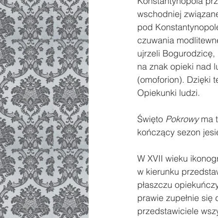
Konstantynopola prz
wschodniej związane
pod Konstantynopol
czuwania modlitewne
ujrzeli Bogurodzicę, 
na znak opieki nad 
(omoforion). Dzięki
Opiekunki ludzi.
Święto 
Pokrowy
 ma 
kończący sezon jesi
W XVII wieku ikonogr
w kierunku przedst
płaszczu opiekuńczy
prawie zupełnie się
przedstawiciele wszy