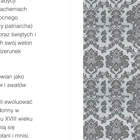
adycji 
lachernach 
nocnego 
y patriarcha) 
oraz świętych i 
h swój welon 
izerunek 
wian jako 
w
 i 
swatów
.
oli ewoluować 
donny w 
 XVIII wieku 
ią się 
ani i mnisi, 