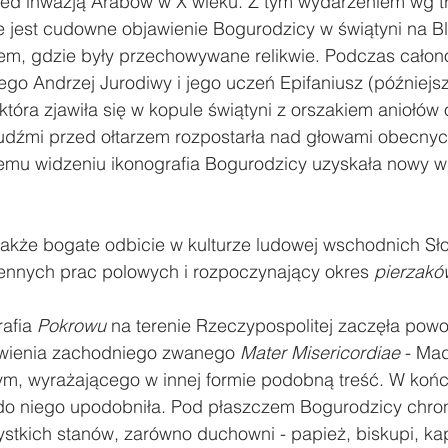
ed inwazją Arabów w X wieku. Z tym wydarzeniem wg tr
 jest cudowne objawienie Bogurodzicy w świątyni na B
em, gdzie były przechowywane relikwie. Podczas cało
go Andrzej Jurodiwy i jego uczeń Epifaniusz (późniejsz
która zjawiła się w kopule świątyni z orszakiem aniołów 
ludźmi przed ołtarzem rozpostarła nad głowami obecnyc
 temu widzeniu ikonografia Bogurodzicy uzyskała nowy w
także bogate odbicie w kulturze ludowej wschodnich Sło
ennych prac polowych i rozpoczynający okres 
pierzakó
afia 
Pokrowu
 na terenie Rzeczypospolitej zaczęła pow
awienia zachodniego zwanego 
Mater Misericordiae
 - Ma
m, wyrażającego w innej formie podobną treść. W końcu
 do niego upodobniła. Pod płaszczem Bogurodzicy chron
stkich stanów, zarówno duchowni - papież, biskupi, kapł