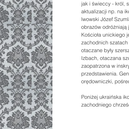
jak i świeccy - król,
aktualizacji np. na i
lwowski Józef Szumla
obrazów odróżniają 
Kościoła unickiego j
zachodnich szatach li
otaczane były szersz
Izbach, otaczana sz
zaopatrzona w inskr
przedstawienia. Gen
orędowniczki, pośred
Poniżej ukraińska ik
zachodniego chrześc