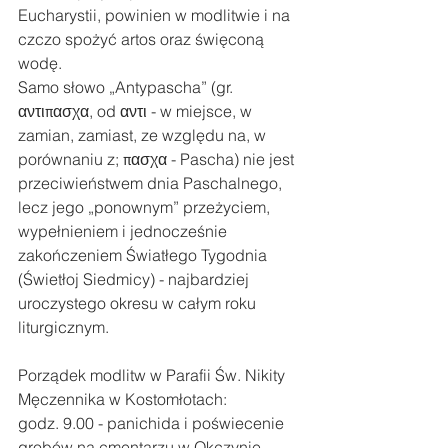
Eucharystii, powinien w modlitwie i na 
czczo spożyć artos oraz święconą 
wodę. 
Samo słowo „Antypascha” (gr.  
αντιπασχα, od αντι - w miejsce, w 
zamian, zamiast, ze względu na, w 
porównaniu z; πασχα - Pascha) nie jest 
przeciwieństwem dnia Paschalnego, 
lecz jego „ponownym” przeżyciem, 
wypełnieniem i jednocześnie 
zakończeniem Światłego Tygodnia 
(Świetłoj Siedmicy) - najbardziej 
uroczystego okresu w całym roku 
liturgicznym.
Porządek modlitw w Parafii Św. Nikity 
Męczennika w Kostomłotach:
godz. 9.00 - panichida i poświecenie 
grobów na cmentarzu w Okczynie