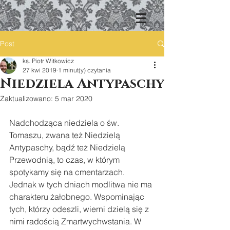
Post
ks. Piotr Witkowicz
27 kwi 2019
1 minut(y) czytania
Niedziela Antypaschy
Zaktualizowano:
5 mar 2020
Nadchodząca niedziela o św. 
Tomaszu, zwana też Niedzielą 
Antypaschy, bądź też Niedzielą 
Przewodnią, to czas, w którym 
spotykamy się na cmentarzach. 
Jednak w tych dniach modlitwa nie ma 
charakteru żałobnego. Wspominając 
tych, którzy odeszli, wierni dzielą się z 
nimi radością Zmartwychwstania. W 