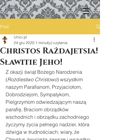
Post
Unici.pl
24 gru 2020
1 minut(y) czytania
Christos Rażdajetsia!
Sławitie Jeho!
Z okazji świąt Bożego Narodzenia 
(
Rożdiestwo Christowo
) wszystkim 
naszym Parafianom, Przyjaciołom, 
Dobrodziejom, Sympatykom, 
Pielgrzymom odwiedzającym naszą 
parafię, Braciom obrządków 
wschodnich i obrządku zachodniego 
życzymy życia pełnego nadziei, która 
dźwiga w trudnościach; wiary, że 
Chrystus zwycięża zawsze i wszystko; 