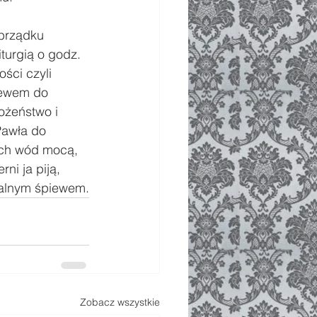
brządku 
turgią o godz. 
ści czyli 
iewem do 
ożeństwo i 
Pawła do 
ych wód mocą, 
i ja piją, 
mfalnym śpiewem.
Zobacz wszystkie