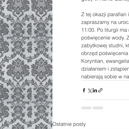
Z tej okazji parafi
zapraszamy na uroczy
11:00. Po liturgii m
poświęcenie wody. Z
zabytkowej studni, k
obrzęd poświęcenia w
Koryntian, ewangeli
działaniem i zstąpie
nabierają sobie w na
Ostatnie posty