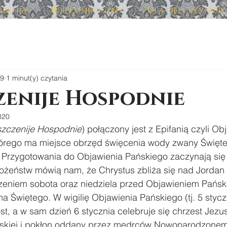
zenia
Rok liturgiczny
Dla pielgrzymów
19
1 minut(y) czytania
zenije Hospodnie
020
szczenije Hospodnie
) połączony jest z Epifanią czyli O
órego ma miejsce obrzęd święcenia wody zwany Święt
. Przygotowania do Objawienia Pańskiego zaczynają się 
ożeństw mówią nam, że Chrystus zbliża się nad Jordan i
eniem sobota oraz niedziela przed Objawieniem Pańsk
a Świętego. W wigilię Objawienia Pańskiego (tj. 5 stycz
st, a w sam dzień 6 stycznia celebruje się chrzest Jezu
ejskiej i pokłon oddany przez mędrców Nowonarodzone