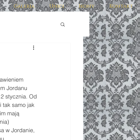
Galeria
Unici
Ikony
Kontakt
bjawieniem 
em Jordanu 
2 stycznia. Od 
 tak samo jak 
im mają 
nia) 
sa w Jordanie, 
mu.