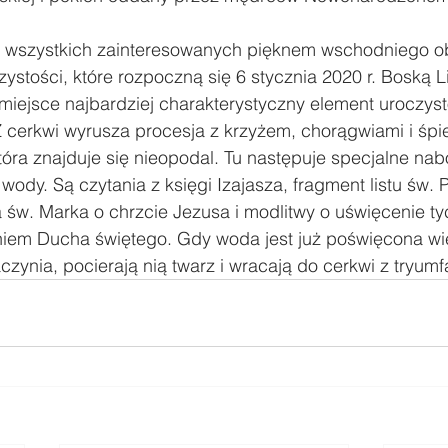
an i wszystkich zainteresowanych pięknem wschodniego o
stości, które rozpoczną się 6 stycznia 2020 r. Boską Li
a miejsce najbardziej charakterystyczny element uroczysto
 cerkwi wyrusza procesja z krzyżem, chorągwiami i śp
tóra znajduje się nieopodal. Tu następuje specjalne nab
ody. Są czytania z księgi Izajasza, fragment listu św. 
a św. Marka o chrzcie Jezusa i modlitwy o uświęcenie t
niem Ducha świętego. Gdy woda jest już poświęcona wiern
czynia, pocierają nią twarz i wracają do cerkwi z tryu