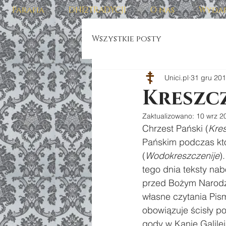
Parafia
DNI2TRADYCJI
O nas
Wydar
Wszystkie posty
Unici.pl
31 gru 20
Kreszc
Zaktualizowano:
10 wrz 2
Chrzest Pański (
Kre
Pańskim podczas kt
(
Wodokreszczenije
)
tego dnia teksty nab
przed Bożym Narodz
własne czytania Pism
obowiązuje ścisły po
gody w Kanie Galil