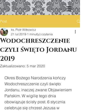
Post
ks. Piotr Witkowicz
21 lut 2019
1 minut(y) czytania
Wodochreszczenie
czyli święto Jordanu
2019
Zaktualizowano:
5 mar 2020
Okres Bożego Narodzenia kończy 
Wodochreszczenie czyli święto 
Jordanu, inaczej zwane Objawieniem 
Pańskim. W wigilię tego dnia 
obowiązuje ścisły post. 6 stycznia 
celebruje się chrzest Jezusa w 