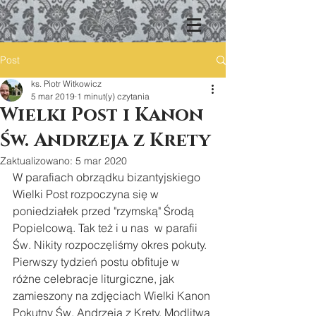
Post
ks. Piotr Witkowicz
5 mar 2019
1 minut(y) czytania
Wielki Post i Kanon
Św. Andrzeja z Krety
Zaktualizowano:
5 mar 2020
W parafiach obrządku bizantyjskiego 
Wielki Post rozpoczyna się w 
poniedziałek przed "rzymską" Środą 
Popielcową. Tak też i u nas  w parafii 
Św. Nikity rozpoczęliśmy okres pokuty. 
Pierwszy tydzień postu obfituje w 
różne celebracje liturgiczne, jak 
zamieszony na zdjęciach Wielki Kanon 
Pokutny Św. Andrzeja z Krety. Modlitwa 