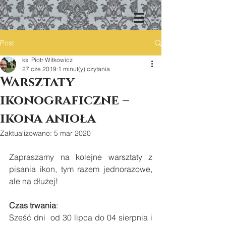
Post
ks. Piotr Witkowicz
27 cze 2019
1 minut(y) czytania
Warsztaty
ikonograficzne –
ikona anioła
Zaktualizowano:
5 mar 2020
Zapraszamy na kolejne warsztaty z 
pisania ikon, tym razem jednorazowe, 
ale na dłużej!
Czas trwania
:
Sześć dni  od 30 lipca do 04 sierpnia i 