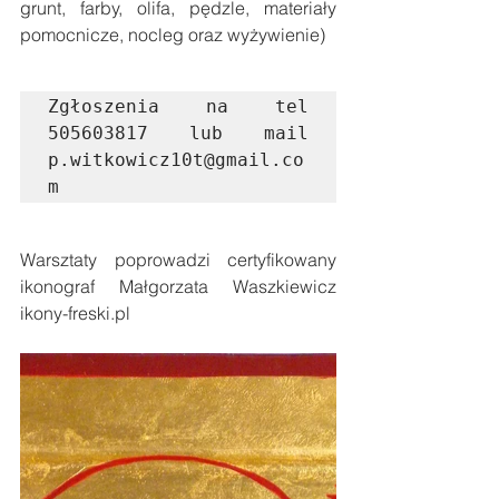
grunt, farby, olifa, pędzle, materiały 
pomocnicze, nocleg oraz wyżywienie)
Zgłoszenia na tel 
505603817 lub mail 
p.witkowicz10t@gmail.co
m
Warsztaty poprowadzi certyfikowany 
ikonograf Małgorzata Waszkiewicz 
ikony-freski.pl