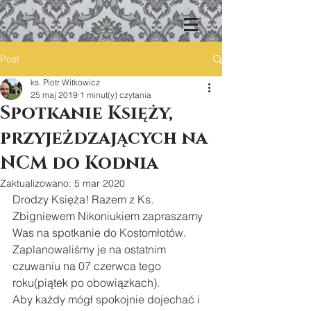
Post
ks. Piotr Witkowicz
25 maj 2019
1 minut(y) czytania
Spotkanie Księży,
przyjeżdzających na
NCM do Kodnia
Zaktualizowano:
5 mar 2020
Drodzy Księża! Razem z Ks. 
Zbigniewem Nikoniukiem zapraszamy 
Was na spotkanie do Kostomłotów. 
Zaplanowaliśmy je na ostatnim 
czuwaniu na 07 czerwca tego 
roku(piątek po obowiązkach). 
Aby każdy mógł spokojnie dojechać i 