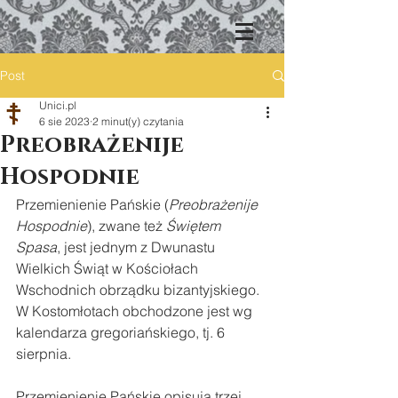
Post
Unici.pl
6 sie 2023
2 minut(y) czytania
Preobrażenije
Hospodnie
Przemienienie Pańskie (
Preobrażenije 
Hospodnie
), zwane też 
Świętem 
Spasa
, jest jednym z Dwunastu 
Wielkich Świąt w Kościołach 
Wschodnich obrządku bizantyjskiego. 
W Kostomłotach obchodzone jest wg 
kalendarza gregoriańskiego, tj. 6 
sierpnia.
Przemienienie Pańskie opisują trzej 