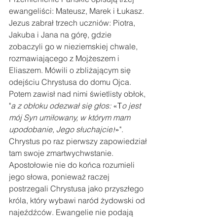
ewangeliści: Mateusz, Marek i Łukasz. 
Jezus zabrał trzech uczniów: Piotra, 
Jakuba i Jana na górę, gdzie 
zobaczyli go w nieziemskiej chwale, 
rozmawiającego z Mojżeszem i 
Eliaszem. Mówili o zbliżającym się 
odejściu Chrystusa do domu Ojca. 
Potem zawisł nad nimi świetlisty obłok, 
"
a z obłoku odezwał się głos: 
«T
o jest 
mój Syn umiłowany, w którym mam 
upodobanie, Jego słuchajcie
!
»
". 
Chrystus po raz pierwszy zapowiedział 
tam swoje zmartwychwstanie. 
Apostołowie nie do końca rozumieli 
jego słowa, ponieważ raczej 
postrzegali Chrystusa jako przyszłego 
króla, który wybawi naród żydowski od 
najeźdźców. Ewangelie nie podają 