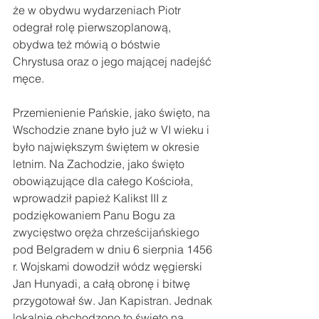
że w obydwu wydarzeniach Piotr 
odegrał rolę pierwszoplanową, 
obydwa też mówią o bóstwie 
Chrystusa oraz o jego mającej nadejść 
męce.
Przemienienie Pańskie, jako święto, na 
Wschodzie znane było już w VI wieku i 
było największym świętem w okresie 
letnim. Na Zachodzie, jako święto 
obowiązujące dla całego Kościoła, 
wprowadził papież Kalikst III z 
podziękowaniem Panu Bogu za 
zwycięstwo oręża chrześcijańskiego 
pod Belgradem w dniu 6 sierpnia 1456 
r. Wojskami dowodził wódz węgierski 
Jan Hunyadi, a całą obronę i bitwę 
przygotował św. Jan Kapistran. Jednak 
lokalnie obchodzono to święto na 