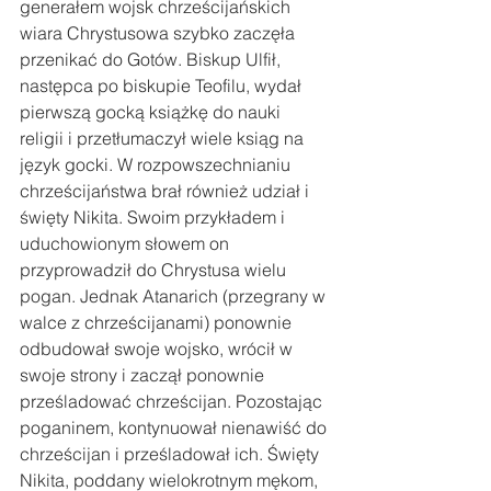
generałem wojsk chrześcijańskich 
wiara Chrystusowa szybko zaczęła 
przenikać do Gotów. Biskup Ulfił, 
następca po biskupie Teofilu, wydał 
pierwszą gocką książkę do nauki 
religii i przetłumaczył wiele ksiąg na 
język gocki. W rozpowszechnianiu 
chrześcijaństwa brał również udział i 
święty Nikita. Swoim przykładem i 
uduchowionym słowem on 
przyprowadził do Chrystusa wielu 
pogan. Jednak Atanarich (przegrany w 
walce z chrześcijanami) ponownie 
odbudował swoje wojsko, wrócił w 
swoje strony i zaczął ponownie 
prześladować chrześcijan. Pozostając 
poganinem, kontynuował nienawiść do 
chrześcijan i prześladował ich. Święty 
Nikita, poddany wielokrotnym mękom, 