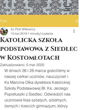
Post
ks. Piotr Witkowicz
15 kwi 2019
1 minut(y) czytania
Katolicka szkoła
podstawowa z Siedlec
w Kostomłotach
Zaktualizowano:
5 mar 2020
W dniach 26 i 28 marca gościliśmy w 
naszej cerkwi uczniów, nauczycieli i 
Ks Marcina Olka dyrektora Katolickiej 
Szkoły Podstawowej Bł. Ks. Jerzego 
Popiełuszki z Siedlec. Odwiedzili nas 
uczniowie klas szóstych, siódmych, 
ósmych i trzecich gimnazjum, którzy 