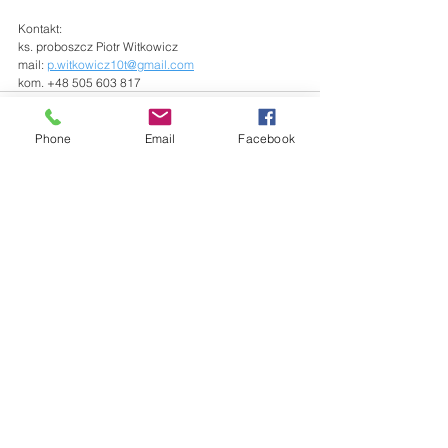
Kontakt:
ks. proboszcz Piotr Witkowicz
mail: 
p.witkowicz10t@gmail.com
kom. +48 505 603 817
Phone
Email
Facebook
Zobacz wszystkie
Ostatnie posty